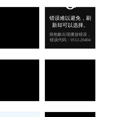
片冷却线
橡胶开炼机
化机
肩负人民重托 怀揣百姓期盼